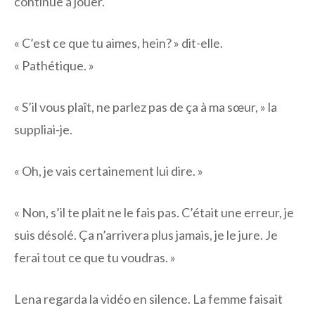
continué à jouer.
« C’est ce que tu aimes, hein? » dit-elle.
« Pathétique. »
« S’il vous plaît, ne parlez pas de ça à ma sœur, » la
suppliai-je.
« Oh, je vais certainement lui dire. »
« Non, s’il te plait ne le fais pas. C’était une erreur, je
suis désolé. Ça n’arrivera plus jamais, je le jure. Je
ferai tout ce que tu voudras. »
Lena regarda la vidéo en silence. La femme faisait