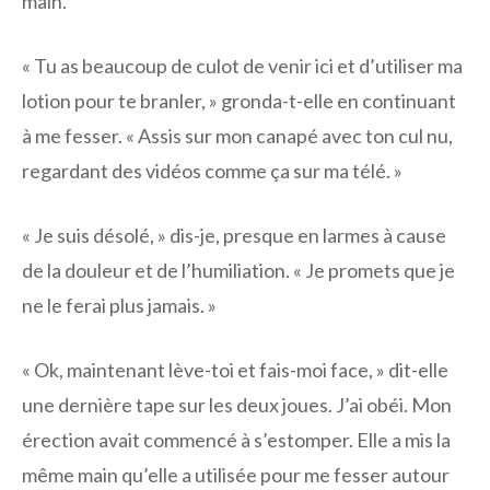
main.
« Tu as beaucoup de culot de venir ici et d’utiliser ma
lotion pour te branler, » gronda-t-elle en continuant
à me fesser. « Assis sur mon canapé avec ton cul nu,
regardant des vidéos comme ça sur ma télé. »
« Je suis désolé, » dis-je, presque en larmes à cause
de la douleur et de l’humiliation. « Je promets que je
ne le ferai plus jamais. »
« Ok, maintenant lève-toi et fais-moi face, » dit-elle
une dernière tape sur les deux joues. J’ai obéi. Mon
érection avait commencé à s’estomper. Elle a mis la
même main qu’elle a utilisée pour me fesser autour