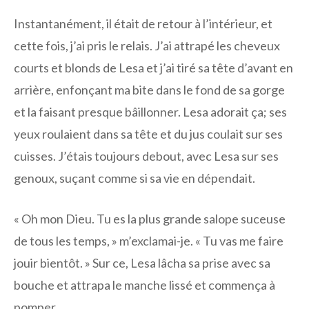
Instantanément, il était de retour à l’intérieur, et
cette fois, j’ai pris le relais. J’ai attrapé les cheveux
courts et blonds de Lesa et j’ai tiré sa tête d’avant en
arrière, enfonçant ma bite dans le fond de sa gorge
et la faisant presque bâillonner. Lesa adorait ça; ses
yeux roulaient dans sa tête et du jus coulait sur ses
cuisses. J’étais toujours debout, avec Lesa sur ses
genoux, suçant comme si sa vie en dépendait.
« Oh mon Dieu. Tu es la plus grande salope suceuse
de tous les temps, » m’exclamai-je. « Tu vas me faire
jouir bientôt. » Sur ce, Lesa lâcha sa prise avec sa
bouche et attrapa le manche lissé et commença à
pomper.