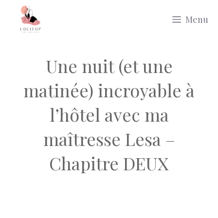
Aller
Menu
au
contenu
Une nuit (et une
matinée) incroyable à
l’hôtel avec ma
maîtresse Lesa –
Chapitre DEUX