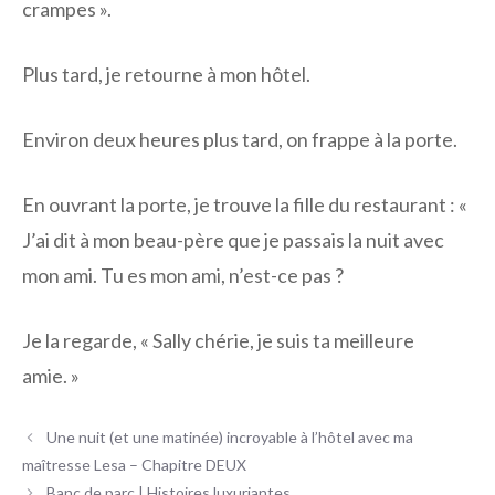
crampes ».
Plus tard, je retourne à mon hôtel.
Environ deux heures plus tard, on frappe à la porte.
En ouvrant la porte, je trouve la fille du restaurant : «
J’ai dit à mon beau-père que je passais la nuit avec
mon ami. Tu es mon ami, n’est-ce pas ?
Je la regarde, « Sally chérie, je suis ta meilleure
amie. »
Navigation
Une nuit (et une matinée) incroyable à l’hôtel avec ma
des
maîtresse Lesa – Chapitre DEUX
articles
Banc de parc | Histoires luxuriantes