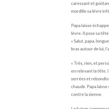
caressant et goûtant
mordille sa lèvre in
Papa laisse échappe
lèvre. Il pose sa têt
« Salut, papa, longu
bras autour de lui, l
« Très, rien, et pers
en relevant la tête.
serrées et rebondis
chaude. Papa laisse 
contre la sienne.
Le baiser commence