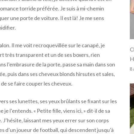
romance torride préférée. Je suis à mi-chemin
uer une porte de voiture. Il est là! Je me sens
difier.
lon. Il me voit recroquevillée sur le canapé, je
C
rt très transparent et un de ses boxers, rien
H
dans l’embrasure de la porte, passe sa main dans son
8 
e, puis dans ses cheveux blonds hirsutes et sales,
s de se faire couper les cheveux.
avers ses lunettes, ses yeux brûlants se fixant sur les
je l’entends. « Petite fille, viens ici, » dit-il de sa
. J’hésite, laissant mes yeux errer sur son corps
ules d’un joueur de football, qui descendent jusqu’à