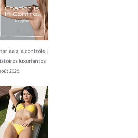
harlee a le contrôle |
istoires luxuriantes
août 2026