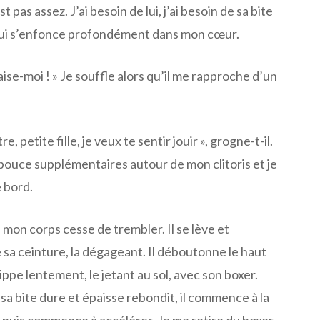
t pas assez. J’ai besoin de lui, j’ai besoin de sa bite
qui s’enfonce profondément dans mon cœur.
 baise-moi ! » Je souffle alors qu’il me rapproche d’un
 petite fille, je veux te sentir jouir », grogne-t-il.
ouce supplémentaires autour de mon clitoris et je
e bord.
e mon corps cesse de trembler. Il se lève et
sa ceinture, la dégageant. Il déboutonne le haut
ippe lentement, le jetant au sol, avec son boxer.
, sa bite dure et épaisse rebondit, il commence à la