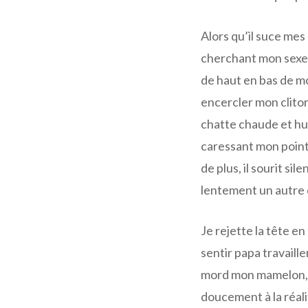
Alors qu’il suce me
cherchant mon sexe 
de haut en bas de m
encercler mon clitori
chatte chaude et hu
caressant mon point 
de plus, il sourit s
lentement un autre d
Je rejette la tête e
sentir papa travaille
mord mon mamelon, m
doucement à la réalit