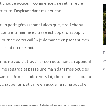
 chaque pouce. Il commence à se retirer et je
férieure, l’aspirant dans ma bouche.
r un petit gémissement alors que je relâche sa
e contre la mienne et laisse échapper un soupir.
e journée de travail ? » je demande en passant mes
’attirant contre moi.
B
é
onne ne voulait travailler correctement », répond-il
8 
 Il me regarde et passe une main dans mes boucles
santes. Je me cambre vers lui, cherchant sa bouche
échapper un petit rire en accueillant ma bouche
 assez innocemment. Mais plus nous avançons,