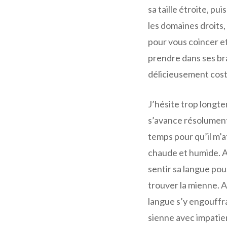
sa taille étroite, pu
les domaines droits, 
pour vous coincer et 
prendre dans ses bra
délicieusement cos
J’hésite trop longt
s’avance résolument 
temps pour qu’il m’a
chaude et humide. A
sentir sa langue po
trouver la mienne. A
langue s’y engouffra
sienne avec impatien