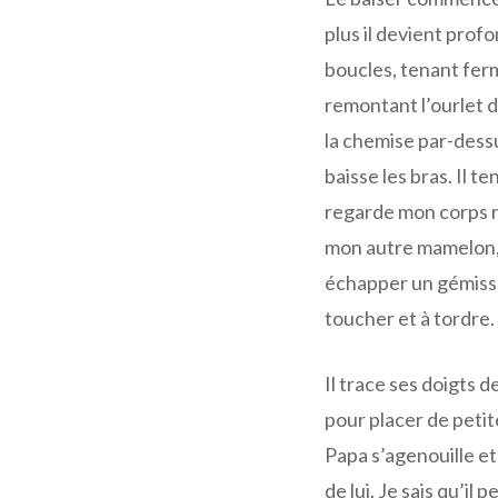
plus il devient prof
boucles, tenant fer
remontant l’ourlet de
la chemise par-dessu
baisse les bras. Il t
regarde mon corps r
mon autre mamelon, l
échapper un gémisse
toucher et à tordre.
Il trace ses doigts 
pour placer de peti
Papa s’agenouille et
de lui. Je sais qu’il