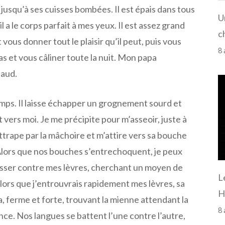
is jusqu’à ses cuisses bombées. Il est épais dans tous
U
il a le corps parfait à mes yeux. Il est assez grand
c
vous donner tout le plaisir qu’il peut, puis vous
8 
s et vous câliner toute la nuit. Mon papa
taud.
emps. Il laisse échapper un grognement sourd et
vers moi. Je me précipite pour m’asseoir, juste à
ttrape par la mâchoire et m’attire vers sa bouche
lors que nos bouches s’entrechoquent, je peux
usser contre mes lèvres, cherchant un moyen de
L
lors que j’entrouvrais rapidement mes lèvres, sa
H
, ferme et forte, trouvant la mienne attendant la
8 
ce. Nos langues se battent l’une contre l’autre,