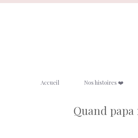
Aller
au
contenu
Accueil
Nos histoires ❤️
Quand papa r