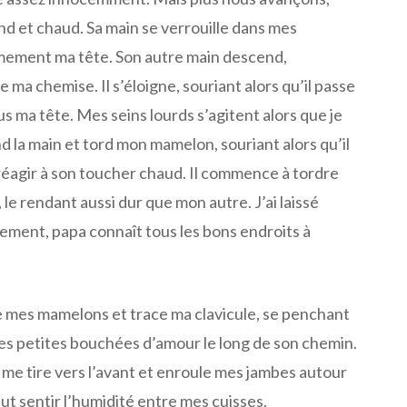
ond et chaud. Sa main se verrouille dans mes
mement ma tête. Son autre main descend,
 ma chemise. Il s’éloigne, souriant alors qu’il passe
s ma tête. Mes seins lourds s’agitent alors que je
end la main et tord mon mamelon, souriant alors qu’il
éagir à son toucher chaud. Il commence à tordre
e rendant aussi dur que mon autre. J’ai laissé
ment, papa connaît tous les bons endroits à
de mes mamelons et trace ma clavicule, se penchant
tes petites bouchées d’amour le long de son chemin.
 me tire vers l’avant et enroule mes jambes autour
 peut sentir l’humidité entre mes cuisses.