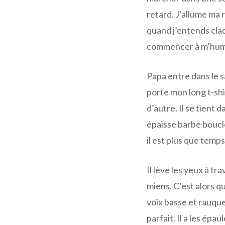
retard. J’allume ma 
quand j’entends claq
commencer à m’humi
Papa entre dans le sa
porte mon long t-shi
d’autre. Il se tient 
épaisse barbe bouclé
il est plus que temp
Il lève les yeux à tr
miens. C’est alors que 
voix basse et rauque
parfait. Il a les épa