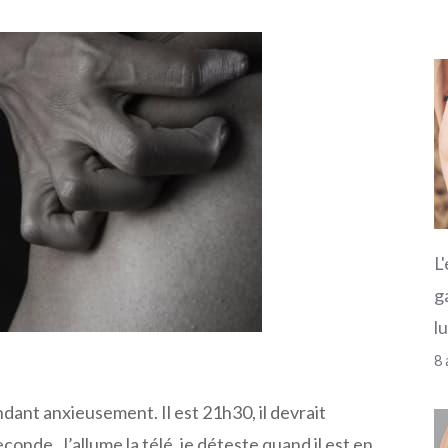
L
g
l
8 
ndant anxieusement. Il est 21h30, il devrait
onde. J’allume la télé, je déteste quand il est en