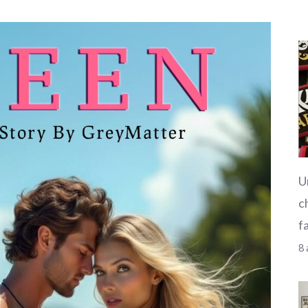
U
c
f
8 