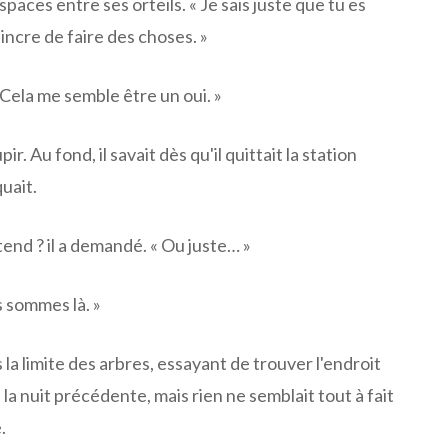
espaces entre ses orteils. « Je sais juste que tu es
ncre de faire des choses. »
« Cela me semble être un oui. »
ir. Au fond, il savait dès qu'il quittait la station
uait.
tend ? il a demandé. « Ou juste… »
s sommes là. »
rs la limite des arbres, essayant de trouver l'endroit
 la nuit précédente, mais rien ne semblait tout à fait
.