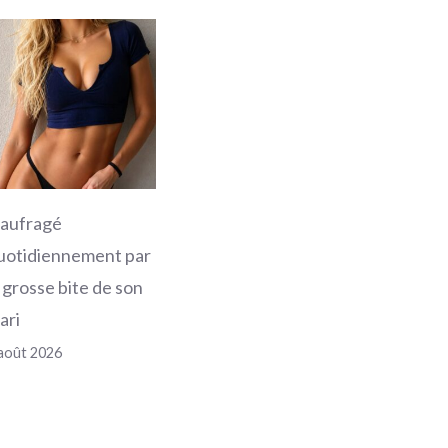
aufragé
uotidiennement par
a grosse bite de son
ari
août 2026