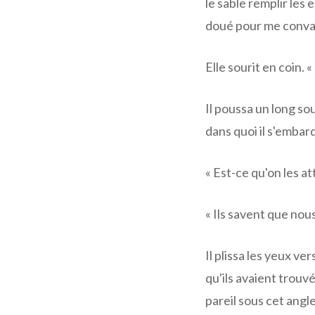
le sable remplir les 
doué pour me convai
Elle sourit en coin. 
Il poussa un long soup
dans quoi il s'embarq
« Est-ce qu'on les at
« Ils savent que nou
Il plissa les yeux ve
qu'ils avaient trouvé
pareil sous cet angle