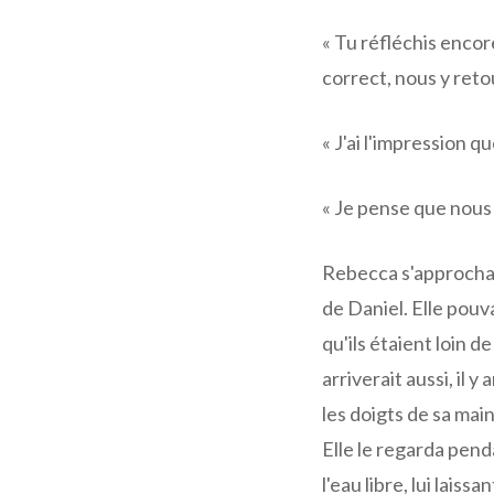
« Tu réfléchis encore
correct, nous y reto
« J'ai l'impression q
« Je pense que nous
Rebecca s'approcha j
de Daniel. Elle pouva
qu'ils étaient loin de
arriverait aussi, il y
les doigts de sa main
Elle le regarda pend
l'eau libre, lui lais