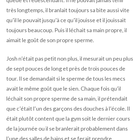
queue et redescendant. Il ne pouvait jamais tenir
très longtemps, il branlait toujours sa bite aussi vite
qu’il le pouvait jusqu’à ce qu’il jouisse et il jouissait
toujours beaucoup. Puis il léchait sa main propre, il
aimait le goût de son propre sperme.
Josh n’était pas petit non plus, il mesurait un peu plus
de sept pouces de long et près de trois pouces de
tour. Il se demandait si le sperme de tous les mecs
avait le même goût que le sien. Chaque fois qu’il
léchait son propre sperme de sa main, il prétendait
que c’était l’un des garçons des douches à l’école. Il
était plutôt content que la gym soit le dernier cours
de la journée ou il se branlerait probablement dans
l’une des salles de bains et se ferait prendre.