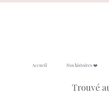
Aller
au
contenu
Accueil
Nos histoires ❤️
Trouvé au