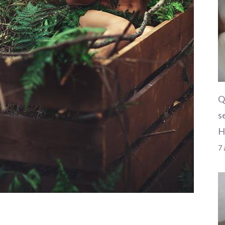
Q
s
H
7 