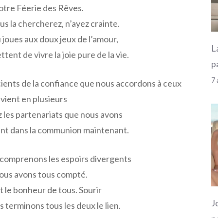
 votre Féerie des Rêves.
ous la chercherez, n’ayez crainte.
u joues aux doux jeux de l’amour,
L
ent de vivre la joie pure de la vie.
p
7 
ents de la confiance que nous accordons à ceux
vient en plusieurs
z les partenariats que nous avons
nt dans la communion maintenant.
comprenons les espoirs divergents
 nous avons tous compté.
 le bonheur de tous. Sourir
J
 terminons tous les deux le lien.