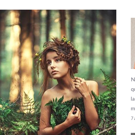
N
q
l
m
7 