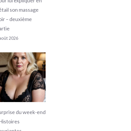
our lui expliquer en
étail son massage
oir – deuxième
artie
août 2026
urprise du week-end
 Histoires
uxuriantes