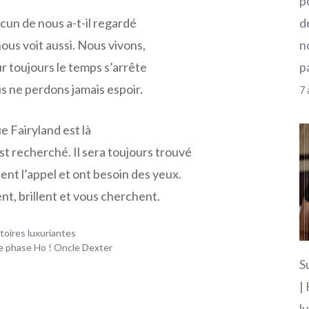
p
d
cun de nous a-t-il regardé
n
ous voit aussi. Nous vivons,
p
r toujours le temps s’arrête
s ne perdons jamais espoir.
7 
e Fairyland est là
est recherché. Il sera toujours trouvé
ent l’appel et ont besoin des yeux.
ent, brillent et vous cherchent.
stoires luxuriantes
e phase Ho ! Oncle Dexter
S
|
l