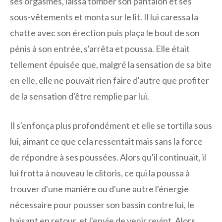
ses orgasmes, laissa tomber son pantalon et ses
sous-vêtements et monta sur le lit. Il lui caressa la
chatte avec son érection puis plaça le bout de son
pénis à son entrée, s'arrêta et poussa. Elle était
tellement épuisée que, malgré la sensation de sa bite
en elle, elle ne pouvait rien faire d'autre que profiter
de la sensation d'être remplie par lui.
Il s'enfonça plus profondément et elle se tortilla sous
lui, aimant ce que cela ressentait mais sans la force
de répondre à ses poussées. Alors qu'il continuait, il
lui frotta à nouveau le clitoris, ce qui la poussa à
trouver d'une manière ou d'une autre l'énergie
nécessaire pour pousser son bassin contre lui, le
baisant en retour, et l'envie de venir revint. Alors