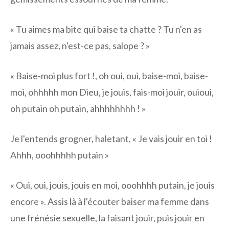
« Tu aimes ma bite qui baise ta chatte ? Tu n'en as
jamais assez, n'est-ce pas, salope ? »
« Baise-moi plus fort !, oh oui, oui, baise-moi, baise-
moi, ohhhhh mon Dieu, je jouis, fais-moi jouir, ouioui,
oh putain oh putain, ahhhhhhhh ! »
Je l'entends grogner, haletant, « Je vais jouir en toi !
Ahhh, ooohhhhh putain »
« Oui, oui, jouis, jouis en moi, ooohhhh putain, je jouis
encore ». Assis là à l'écouter baiser ma femme dans
une frénésie sexuelle, la faisant jouir, puis jouir en