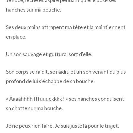
Je suce, lèche et aspire pendant qu'elle pose ses
hanches sur ma bouche.
Ses deux mains attrapent ma tête et la maintiennent
en place.
Un son sauvage et guttural sort d'elle.
Son corps se raidit, se raidit, et un son venant du plus
profond de lui s'échappe de sa bouche.
« Aaaahhhh fffuuuckkkk ! » ses hanches conduisent
sa chatte sur ma bouche.
Je ne peux rien faire. Je suis juste là pour le trajet.