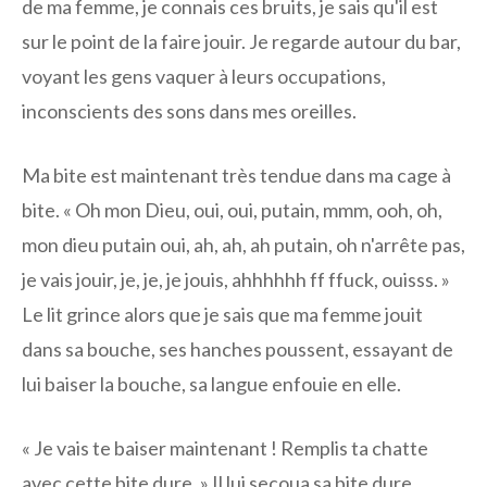
de ma femme, je connais ces bruits, je sais qu'il est
sur le point de la faire jouir. Je regarde autour du bar,
voyant les gens vaquer à leurs occupations,
inconscients des sons dans mes oreilles.
Ma bite est maintenant très tendue dans ma cage à
bite. « Oh mon Dieu, oui, oui, putain, mmm, ooh, oh,
mon dieu putain oui, ah, ah, ah putain, oh n'arrête pas,
je vais jouir, je, je, je jouis, ahhhhhh ff ffuck, ouisss. »
Le lit grince alors que je sais que ma femme jouit
dans sa bouche, ses hanches poussent, essayant de
lui baiser la bouche, sa langue enfouie en elle.
« Je vais te baiser maintenant ! Remplis ta chatte
avec cette bite dure. » Il lui secoua sa bite dure.