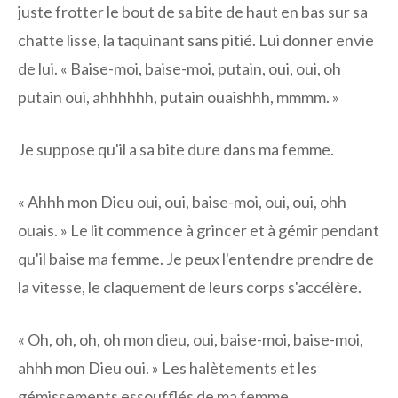
juste frotter le bout de sa bite de haut en bas sur sa
chatte lisse, la taquinant sans pitié. Lui donner envie
de lui. « Baise-moi, baise-moi, putain, oui, oui, oh
putain oui, ahhhhhh, putain ouaishhh, mmmm. »
Je suppose qu'il a sa bite dure dans ma femme.
« Ahhh mon Dieu oui, oui, baise-moi, oui, oui, ohh
ouais. » Le lit commence à grincer et à gémir pendant
qu'il baise ma femme. Je peux l'entendre prendre de
la vitesse, le claquement de leurs corps s'accélère.
« Oh, oh, oh, oh mon dieu, oui, baise-moi, baise-moi,
ahhh mon Dieu oui. » Les halètements et les
gémissements essoufflés de ma femme.