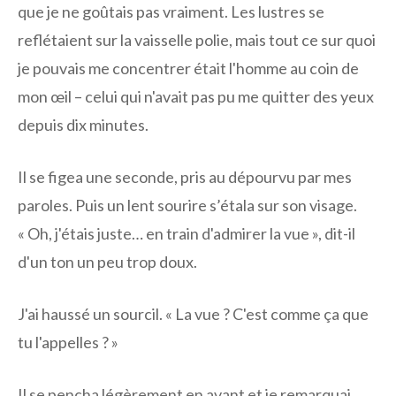
que je ne goûtais pas vraiment. Les lustres se
reflétaient sur la vaisselle polie, mais tout ce sur quoi
je pouvais me concentrer était l'homme au coin de
mon œil – celui qui n'avait pas pu me quitter des yeux
depuis dix minutes.
Il se figea une seconde, pris au dépourvu par mes
paroles. Puis un lent sourire s’étala sur son visage.
« Oh, j'étais juste… en train d'admirer la vue », dit-il
d'un ton un peu trop doux.
J'ai haussé un sourcil. « La vue ? C'est comme ça que
tu l'appelles ? »
Il se pencha légèrement en avant et je remarquai