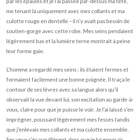
par les épaules et je l'ai passée par-dessus ma tête,
me tenant là uniquement avec mes collants et ma
culotte rouge en dentelle – il n'y avait pas besoin de
soutien-gorge avec cette robe. Mes seins pendaient
légèrement bas et la lumière terne montrait à peine
leur forme gaie.
L'homme a regardé mes seins ; ils étaient fermes et
formaient facilement une bonne poignée. Il traça le
contour de ses lèvres avec sa langue alors qu'il
observait la vue devant lui, son excitation au garde-à-
vous, claire pour que je puisse le voir. Je l'ai laissé s'en
imprégner, poussant légèrement mes fesses tandis
que j'enlevais mes collants et ma culotte ensemble.
Ses yeux s'écarquillèrent alors que je lui exposais