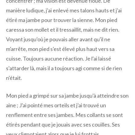
concentrer ; ma vision est devenue floue. De
manière ludique, j'ai enlevé mes talons hauts et j'ai
étiré ma jambe pour trouver la sienne. Mon pied
caressa son mollet et il tressaillit, mais ne dit rien.
Voyant jusqu'où je pouvais aller avant qu'il ne
m'arrête, mon pied s'est élevé plus haut vers sa
cuisse. Toujours aucune réaction. Je l'ai laissé
s'attarder là, mais il a toujours agi comme si de rien
n'était.
Mon pied a grimpé sur sa jambe jusqu'à atteindre son
aine ; J'ai pointé mes orteils et j'ai trouvé un
renflement entre ses jambes. Mes collants se sont
étirés pendant que je jouais avec ses couilles. Ses
yeux clignotaient alors que je lui frottais