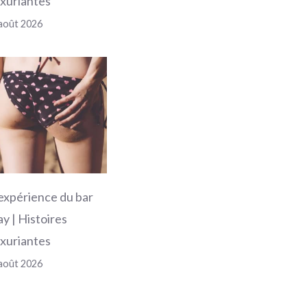
uxuriantes
août 2026
'expérience du bar
ay | Histoires
uxuriantes
août 2026