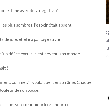
é son estime avec de la négativité
les plus sombres, l’espoir était absent
Q
 de joie, et elle a partagé sa vie
p
l
’un délice exquis, c’est devenu son monde.
9 
ait !
ément, comme s’il voulait percer son âme. Chaque
douleur de son passé.
assion, son cœur meurtri et meurtri