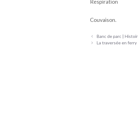
Respiration
Couvaison.
Navigation
Banc de parc | Histoi
des
La traversée en ferry 
articles