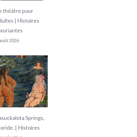
e théâtre pour
dultes | Histoires
uxuriantes
août 2026
asuckalota Springs,
loride. | Histoires