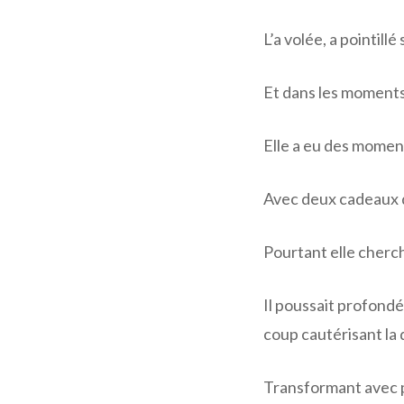
L’a volée, a pointill
Et dans les moments 
Elle a eu des moments
Avec deux cadeaux d
Pourtant elle cherch
Il poussait profond
coup cautérisant la 
Transformant avec p