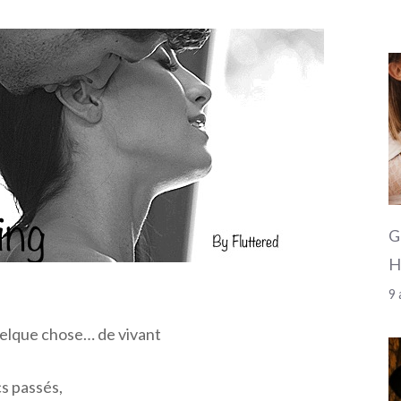
G
H
9 
quelque chose… de vivant
s passés,