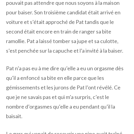
pouvait pas attendre que nous soyons à la maison
pour baiser. Son troisième candidat était arrivé en
voiture et s’était approché de Pat tandis que le
second était encore en train de ranger sa bite
ramollie. Pat a laissé tomber sa jupe et sa culotte,
s’est penchée sur la capuche et l’a invité à la baiser.
Pat n’a pas eu à me dire qu’elle a eu un orgasme dès
qu’il a enfoncé sa bite en elle parce que les
gémissements et les jurons de Pat l’ont révélé. Ce
que je ne savais pas et qui m’a surpris, c’est le
nombre d’orgasmes qu’elle a eu pendant qu’il la
baisait.
Le gars qui venait de recevoir une pipe avait traîné