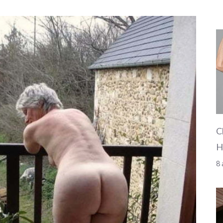
C
H
8 