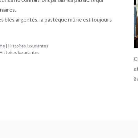
naires.
s blés argentés, la pastèque mûrie est toujours
me | Histoires luxuriantes
Histoires luxuriantes
C
et
8 