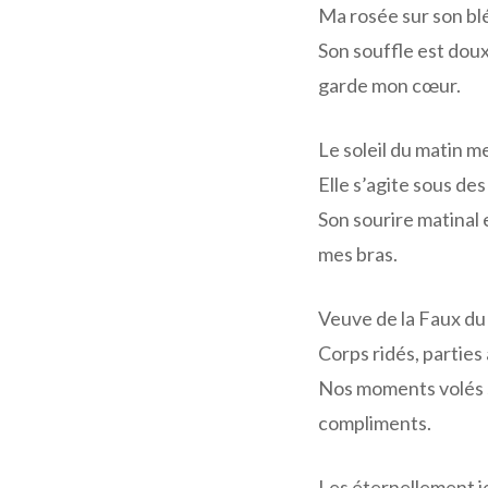
Ma rosée sur son bl
Son souffle est doux 
garde mon cœur.
Le soleil du matin m
Elle s’agite sous des
Son sourire matinal e
mes bras.
Veuve de la Faux du
Corps ridés, parties 
Nos moments volés 
compliments.
Les éternellement je