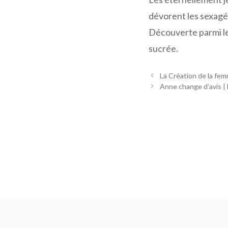
dévorent les sexagé
Découverte parmi le
sucrée.
Navigation
La Création de la fem
des
Anne change d’avis | 
articles