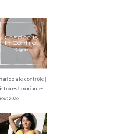
harlee a le contrôle |
istoires luxuriantes
août 2026