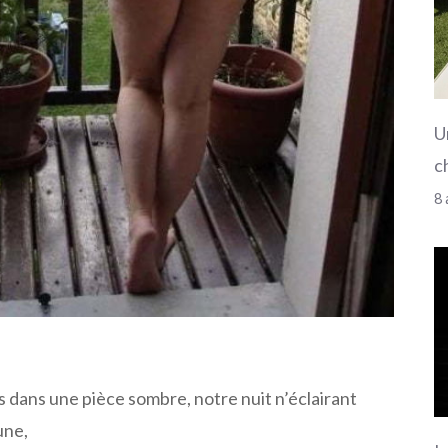
U
c
8 
 dans une pièce sombre, notre nuit n’éclairant
une,