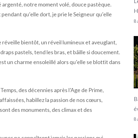
L
é argenté, notre moment volé, douce pastèque.
H
pendant qu’elle dort, je prie le Seigneur qu’elle
8 
e réveille bientôt, un réveil lumineux et aveuglant,
 draps pastels, tend les bras, et bâille si doucement.
st un charme ensoleillé alors qu’elle se blottit dans
 Temps, des décennies après l’Age de Prime,
B
affaissées, habillez la passion de nos cœurs,
é
sont des monuments, des climax et des
8 
unes ne connaîtront jamais les passions qui