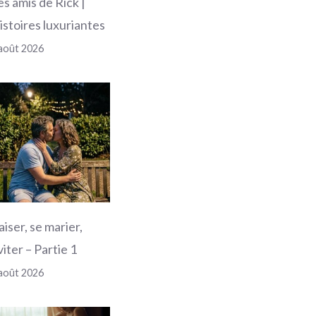
es amis de Rick |
istoires luxuriantes
août 2026
aiser, se marier,
viter – Partie 1
août 2026