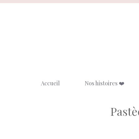
Aller
au
contenu
Accueil
Nos histoires ❤️
Pastè