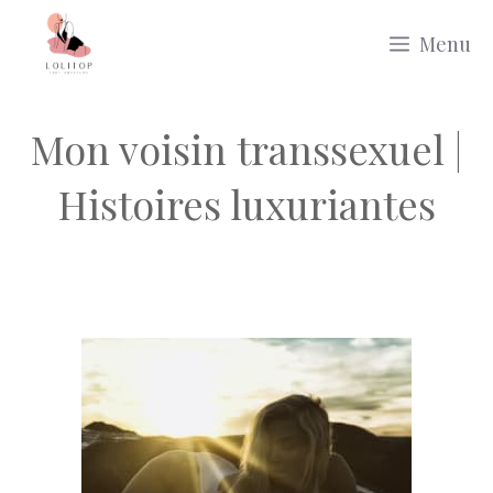
Aller
Menu
au
contenu
Mon voisin transsexuel |
Histoires luxuriantes