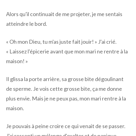
Alors qu'il continuait de me projeter, je me sentais
atteindre le bord.
« Oh mon Dieu, tu m'as juste fait jouir! » J'ai crié.
« Laissez l'épicerie avant que mon mari ne rentre à la
maison! »
Il glissa la porte arrière, sa grosse bite dégoulinant
de sperme. Je vois cette grosse bite, ça me donne
plus envie. Mais je ne peux pas, mon mari rentre à la
maison.
Je pouvais à peine croire ce qui venait de se passer.
J'ai ressenti un mélange d'exalter et de panique.