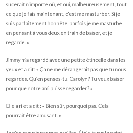
sucerait n'importe où, et oui, malheureusement, tout
ce que je fais maintenant, c'est me masturber. Si je
suis parfaitement honnête, parfois je me masturbe
en pensant à vous deux en train de baiser, et je
regarde. «
Jimmy m'a regardé avec une petite étincelle dans les
yeux et a dit: « Ça ne me dérangerait pas que tu nous
regardes. Qu'en penses-tu, Carolyn? Tu veux baiser
pour que notre ami puisse regarder? »
Elle a ri et a dit : « Bien sûr, pourquoi pas. Cela
pourrait être amusant. »
Je n'en croyais pas mes oreilles. Étais-je sur le point