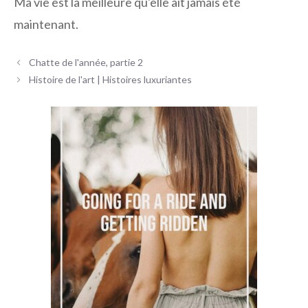
Ma vie est la meilleure qu'elle ait jamais été
maintenant.
Navigation
Chatte de l'année, partie 2
des
Histoire de l'art | Histoires luxuriantes
articles