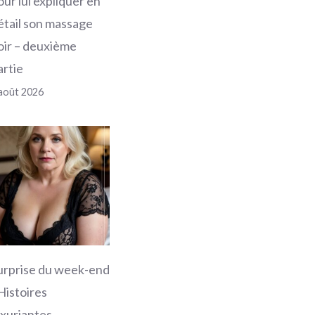
our lui expliquer en
étail son massage
oir – deuxième
artie
août 2026
urprise du week-end
 Histoires
uxuriantes