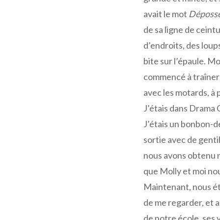
avait le mot
Déposs
de sa ligne de ceint
d’endroits, des loup
bite sur l’épaule. Mo
commencé à traîner 
avec les motards, à p
J’étais dans Drama 
J’étais un bonbon-de
sortie avec de genti
nous avons obtenu not
que Molly et moi n
Maintenant, nous éti
de me regarder, et au
de notre école, ses 