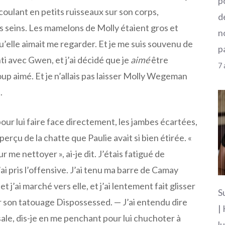
p
coulant en petits ruisseaux sur son corps,
d
s seins. Les mamelons de Molly étaient gros et
n
 qu’elle aimait me regarder. Et je me suis souvenu de
p
ti avec Gwen, et j’ai décidé que je
aimé
être
7 
coup aimé. Et je n’allais pas laisser Molly Wegeman
.
pour lui faire face directement, les jambes écartées,
erçu de la chatte que Paulie avait si bien étirée. «
ur me nettoyer », ai-je dit. J’étais fatigué de
ai pris l’offensive. J’ai tenu ma barre de Camay
t j’ai marché vers elle, et j’ai lentement fait glisser
S
r son tatouage Dispossessed. — J’ai entendu dire
|
sale, dis-je en me penchant pour lui chuchoter à
l