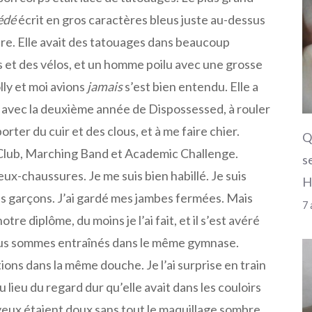
édé
écrit en gros caractères bleus juste au-dessus
ure. Elle avait des tatouages ​​dans beaucoup
s et des vélos, et un homme poilu avec une grosse
lly et moi avions
jamais
s’est bien entendu. Elle a
avec la deuxième année de Dispossessed, à rouler
orter du cuir et des clous, et à me faire chier.
Q
Club, Marching Band et Academic Challenge.
s
ux-chaussures. Je me suis bien habillé. Je suis
H
ls garçons. J’ai gardé mes jambes fermées. Mais
7 
re diplôme, du moins je l’ai fait, et il s’est avéré
ous sommes entraînés dans le même gymnase.
ons dans la même douche. Je l’ai surprise en train
 lieu du regard dur qu’elle avait dans les couloirs
yeux étaient doux sans tout le maquillage sombre.