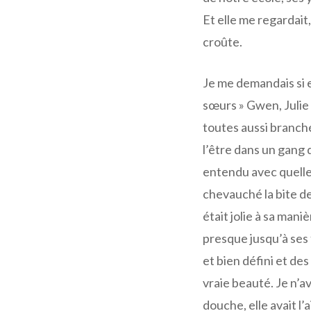
Et elle me regardai
croûte.
Je me demandais si e
sœurs » Gwen, Julie 
toutes aussi branché
l’être dans un gang 
entendu avec quelle 
chevauché la bite de 
était jolie à sa man
presque jusqu’à ses
et bien défini et de
vraie beauté. Je n’a
douche, elle avait l’