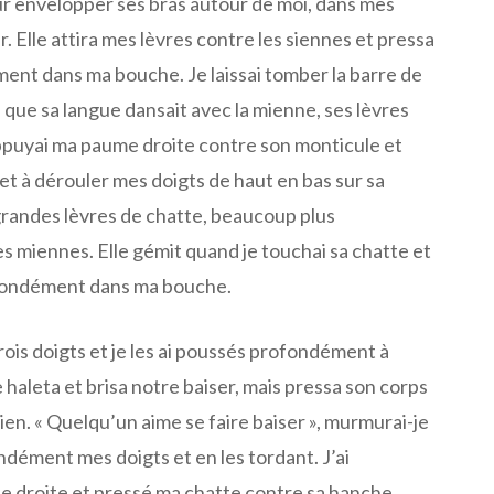
r envelopper ses bras autour de moi, dans mes
r. Elle attira mes lèvres contre les siennes et pressa
ent dans ma bouche. Je laissai tomber la barre de
s que sa langue dansait avec la mienne, ses lèvres
ppuyai ma paume droite contre son monticule et
t à dérouler mes doigts de haut en bas sur sa
 grandes lèvres de chatte, beaucoup plus
s miennes. Elle gémit quand je touchai sa chatte et
ofondément dans ma bouche.
trois doigts et je les ai poussés profondément à
lle haleta et brisa notre baiser, mais pressa son corps
mien. « Quelqu’un aime se faire baiser », murmurai-je
dément mes doigts et en les tordant. J’ai
 droite et pressé ma chatte contre sa hanche,