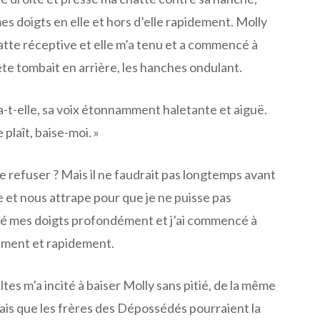
s doigts en elle et hors d’elle rapidement. Molly
hatte réceptive et elle m’a tenu et a commencé à
ête tombait en arrière, les hanches ondulant.
la-t-elle, sa voix étonnamment haletante et aiguë.
 plaît, baise-moi. »
 refuser ? Mais il ne faudrait pas longtemps avant
 et nous attrape pour que je ne puisse pas
sé mes doigts profondément et j’ai commencé à
ement et rapidement.
tes m’a incité à baiser Molly sans pitié, de la même
ais que les frères des Dépossédés pourraient la