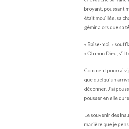
broyant, poussant me
était mouillée, sa c
gémir alors que sa t
« Baise-moi, » souff
« Oh mon Dieu, s’il te
Comment pourrais-je
que quelqu’un arrive
déconner. J’ai pous
pousser en elle dur
Le souvenir des insul
manière que je pens