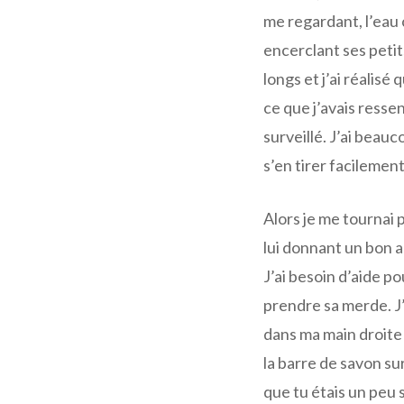
me regardant, l’eau 
encerclant ses petit
longs et j’ai réalisé
ce que j’avais ressen
surveillé. J’ai beau
s’en tirer facilement
Alors je me tournai 
lui donnant un bon ap
J’ai besoin d’aide po
prendre sa merde. J’
dans ma main droite e
la barre de savon su
que tu étais un peu 