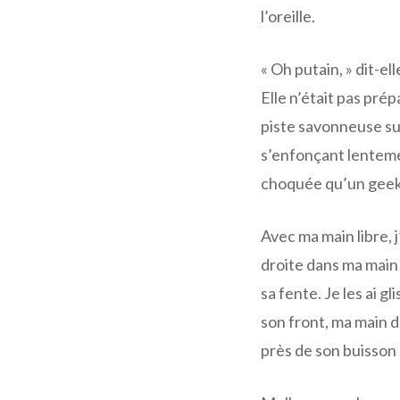
l’oreille.
« Oh putain, » dit-el
Elle n’était pas pré
piste savonneuse su
s’enfonçant lentemen
choquée qu’un geek
Avec ma main libre, j’
droite dans ma main 
sa fente. Je les ai g
son front, ma main dr
près de son buisson