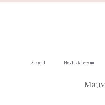
Aller
au
contenu
Accueil
Nos histoires ❤️
Mauva