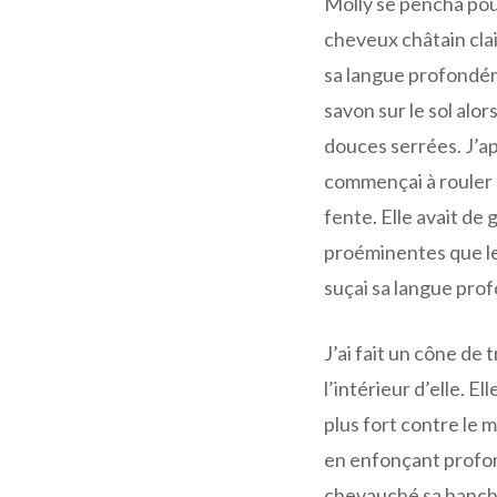
Molly se pencha pou
cheveux châtain clai
sa langue profondém
savon sur le sol alor
douces serrées. J’a
commençai à rouler e
fente. Elle avait de
proéminentes que le
suçai sa langue pr
J’ai fait un cône de 
l’intérieur d’elle. E
plus fort contre le 
en enfonçant profon
chevauché sa hanche