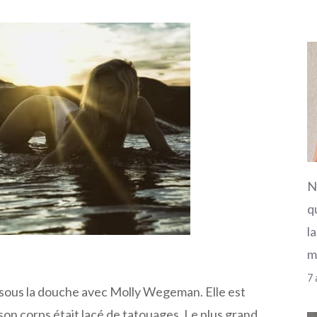
N
q
l
m
7 
 sous la douche avec Molly Wegeman. Elle est
son corps était lacé de tatouages. Le plus grand