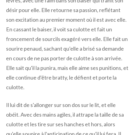
lèvres, avec une faim dans son baiser qui trahit son
désir pour elle. Elle retourne sa passion, reflétant
son excitation au premier moment où il est avec elle.
En cassant le baiser, il voit sa culotte et fait un
froncement de sourcils exagéré vers elle. Elle fait un
sourire penaud, sachant qu'elle a brisé sa demande
en cours de ne pas porter de culotte à son arrivée.
Elle sait qu'il la punira, mais elle aime ses punitions, et
elle continue d'être bratty, le défient et porte la
culotte.
Il lui dit de s'allonger sur son dos sur le lit, et elle
obéit. Avec des mains agiles, il attrape la taille de sa
culotte et les tire sur ses hanches et hors, alors
qu'elle soupire à l'anticipation de ce qu'il lui fera. Il