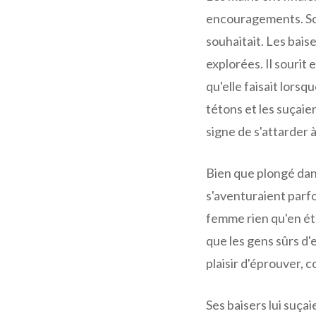
encouragements. Son 
souhaitait. Les baise
explorées. Il sourit 
qu'elle faisait lorsqu
tétons et les suçaient
signe de s'attarder à l
Bien que plongé dan
s'aventuraient parfo
femme rien qu'en éta
que les gens sûrs d'
plaisir d'éprouver, co
Ses baisers lui suçai