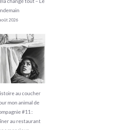
ela change tout – Le
endemain
août 2026
istoire au coucher
our mon animal de
ompagnie #11 :
îner au restaurant