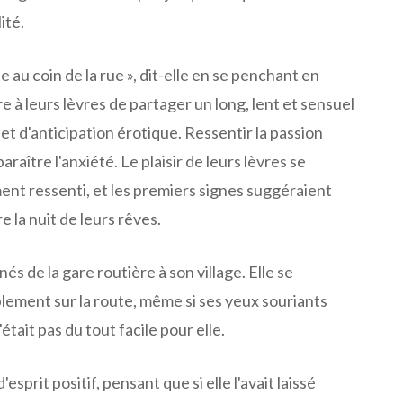
ité.
e au coin de la rue », dit-elle en se penchant en
 à leurs lèvres de partager un long, lent et sensuel
 et d'anticipation érotique. Ressentir la passion
paraître l'anxiété. Le plaisir de leurs lèvres se
ent ressenti, et les premiers signes suggéraient
e la nuit de leurs rêves.
és de la gare routière à son village. Elle se
lement sur la route, même si ses yeux souriants
tait pas du tout facile pour elle.
d'esprit positif, pensant que si elle l'avait laissé