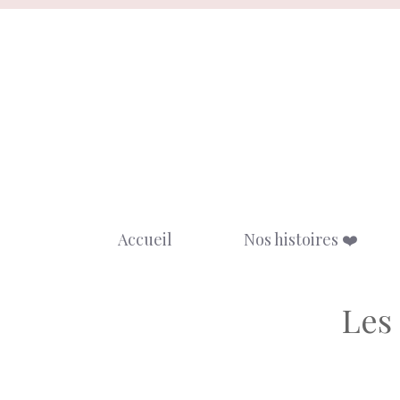
Aller
au
contenu
Accueil
Nos histoires ❤️
Les