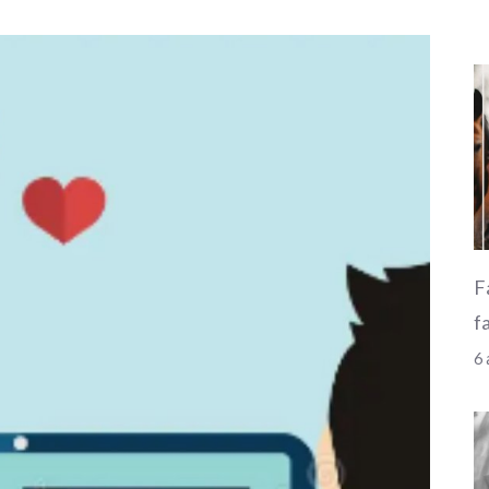
F
f
6 