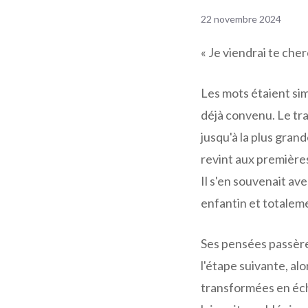
22 novembre 2024
« Je viendrai te cher
Les mots étaient sim
déjà convenu. Le tr
jusqu'à la plus grand
revint aux premières
Il s'en souvenait av
enfantin et totaleme
Ses pensées passère
l'étape suivante, alo
transformées en écha