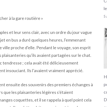
C
l
5 
cher à la gare routière »
ples et leur sens clair, avec un ordre du jour vague
ajet en bus a duré quelques heures, l'emmenant
e ville proche d'elle. Pendant le voyage, son esprit
 plaisanteries qu'ils avaient partagées sur le chat.
ec tendresse ; cela avait été délicieusement
nt insouciant. Ils l’avaient vraiment apprécié.
H
p
nt ensuite des souvenirs des premiers échanges à
c
rs que les plaisanteries légères s'étaient
D
nges coquettes, et il se rappela à quel point cela