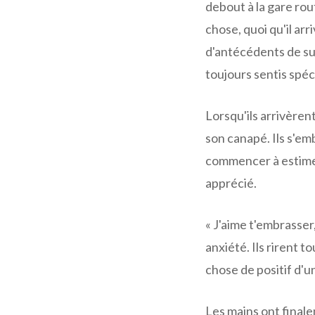
debout à la gare rou
chose, quoi qu'il arr
d'antécédents de succ
toujours sentis spéci
Lorsqu'ils arrivèren
son canapé. Ils s'e
commencer à estimer
apprécié.
« J'aime t'embrasser,
anxiété. Ils rirent t
chose de positif d'u
Les mains ont fina