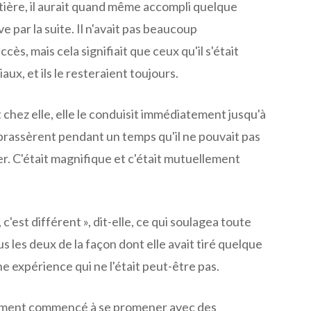
tière, il aurait quand même accompli quelque
ive par la suite. Il n'avait pas beaucoup
ès, mais cela signifiait que ceux qu'il s'était
aux, et ils le resteraient toujours.
t chez elle, elle le conduisit immédiatement jusqu'à
mbrassèrent pendant un temps qu'il ne pouvait pas
. C'était magnifique et c'était mutuellement
 c'est différent », dit-elle, ce qui soulagea toute
ous les deux de la façon dont elle avait tiré quelque
ne expérience qui ne l'était peut-être pas.
lement commencé à se promener avec des