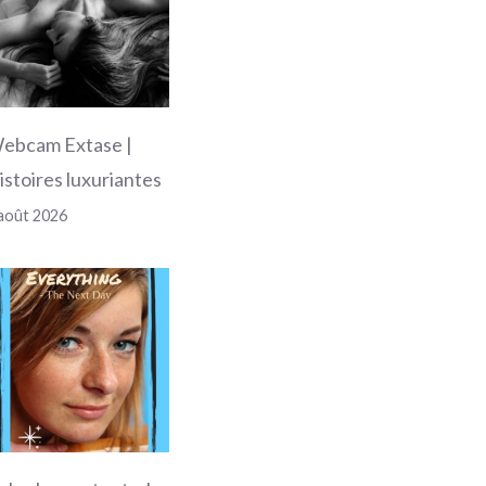
ebcam Extase |
istoires luxuriantes
août 2026