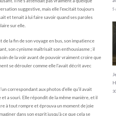
a
musant. Il ne s'attendait pas vraiment à quelque
rsation suggestive, mais elle l'excitait toujours
5 
sait et tenait à lui faire savoir quand ses paroles
aire sur elle.
it de la fin de son voyage en bus, son impatience
nt, son cynisme maîtrisait son enthousiasme ; il
esoin de la voir avant de pouvoir vraiment croire que
ment se dérouler comme elle l'avait décrit avec
J
H
u'un correspondant aux photos d'elle qu'il avait
30
gne et a souri. Elle répondit de la même manière, et il
tre à tout rompre et éprouva un moment de joie
 imaginer dans son esprit jusqu'à ce que cela se