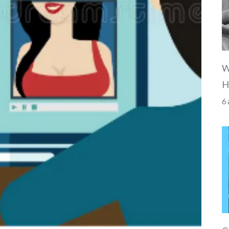
W
H
6 