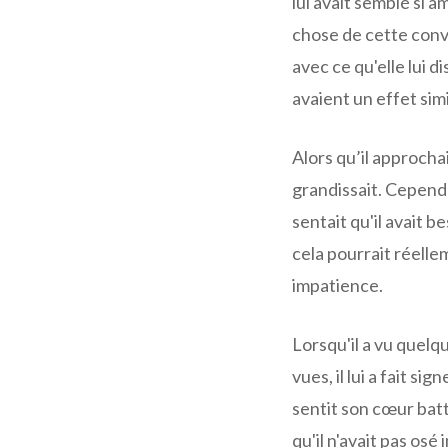
lui avait semblé si a
chose de cette conve
avec ce qu'elle lui di
avaient un effet simil
Alors qu’il approcha
grandissait. Cependa
sentait qu'il avait b
cela pourrait réelle
impatience.
Lorsqu'il a vu quelq
vues, il lui a fait si
sentit son cœur bat
qu'il n'avait pas osé