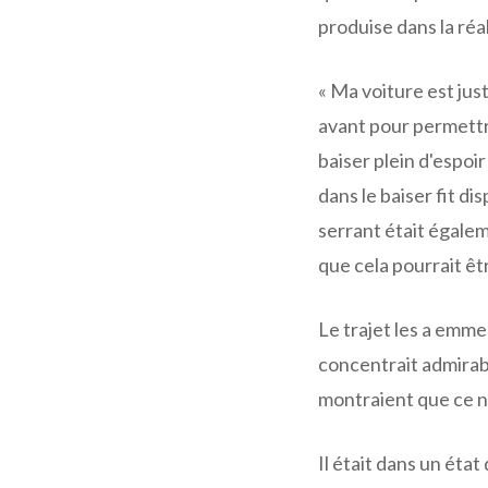
produise dans la réal
« Ma voiture est just
avant pour permettre
baiser plein d'espoir
dans le baiser fit dis
serrant était égalem
que cela pourrait êtr
Le trajet les a emmen
concentrait admirab
montraient que ce n'é
Il était dans un état 