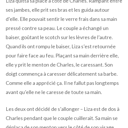
Liza quitta sa place à côté de Charles. Rampant entre
ses jambes, elle prit ses bras et les guida autour
d’elle. Elle pouvait sentir le verre frais dans sa main
pressé contre sa peau. Le couple a échangé un
baiser, goûtant le scotch sur les lèvres de l’autre.
Quand ils ont rompu le baiser, Liza s’est retournée
pour faire face au feu. Plaçant sa main derrière elle,
elle y prit le menton de Charles, le caressant. Son
doigt commença à caresser délicatement sa barbe.
Comme elle a apprécié ça. Il ne fallut pas longtemps
avant qu’elle ne le caresse de toute sa main.
Les deux ont décidé de s’allonger – Liza est de dos à
Charles pendant que le couple cuillerait. Sa main se
déplaça de son menton vers le côté de son visage,