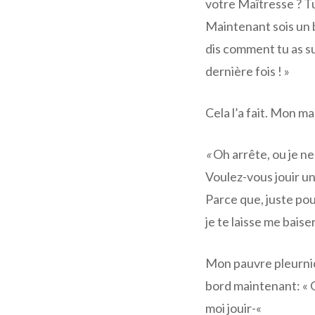
votre Maîtresse ? Tu
Maintenant sois un bo
dis comment tu as sup
dernière fois ! »
Cela l’a fait. Mon ma
«
Oh arrête, ou je ne
Voulez-vous jouir un
Parce que, juste pour
je te laisse me baiser
Mon pauvre pleurnich
bord maintenant: « Oh
moi jouir-«