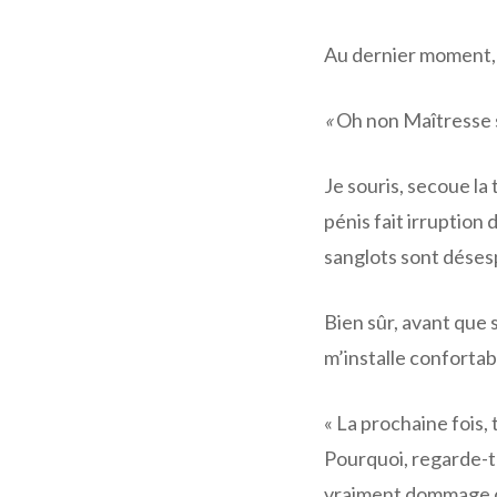
Au dernier moment, j
«
Oh non Maîtresse s’i
Je souris, secoue la 
pénis fait irruption
sanglots sont désesp
Bien sûr, avant que 
m’installe confortab
« La prochaine fois, 
Pourquoi, regarde-to
vraiment dommage qu