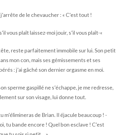
’arrête de le chevaucher : « C’est tout !
l vous plaît laissez-moi jouir, s’il vous plaît-«
tête, reste parfaitement immobile sur lui. Son petit
 dans mon con, mais ses gémissements et ses
érés : j’ai gâché son dernier orgasme en moi.
son sperme gaspillé ne s’échappe, je me redresse,
lement sur son visage, lui donne tout.
tu m’élimineras de Brian. Il éjacule beaucoup ! -
i, tu bande encore ! Quel bon esclave ! C’est
e tu sois si petit… »