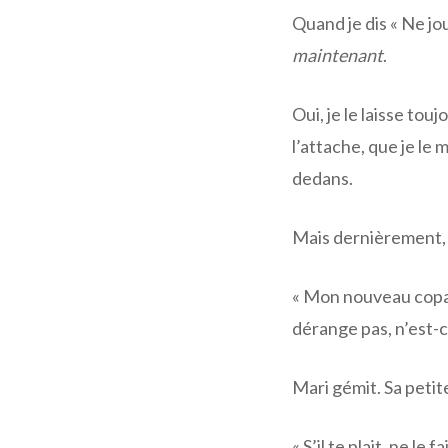
Quand je dis « Ne jou
maintenant
.
Oui, je le laisse to
l’attache, que je le
dedans.
Mais dernièrement, j
« Mon nouveau copain
dérange pas, n’est-c
Mari gémit. Sa petite
« S’il te plait, ne le f