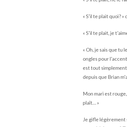
« S’il te plait quoi?
« S’il te plait, je t’
« Oh, je sais que tu
ongles pour l’accentu
est tout simplement 
depuis que Brian m’a
Mon mari est rouge,
plaît… »
Je gifle légèrement 