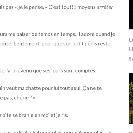
is pas », je le pense. « C’est tout! » moyens
arrêter
ujours me baiser de temps en temps. Il adore quand je
L
 monte. Lentement, pour que son petit pénis reste
H
8 
e l’ai prévenu que ses jours sont comptés.
 veut ma chatte pour lui tout seul. Ça ne te
e pas, chérie ? »
 bite se branle en moi et je ris.
ais pas, » dit-il. « S’il vous plaît, non, s’il vous plaît… »