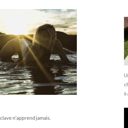
U
c
8 
clave n’apprend jamais.