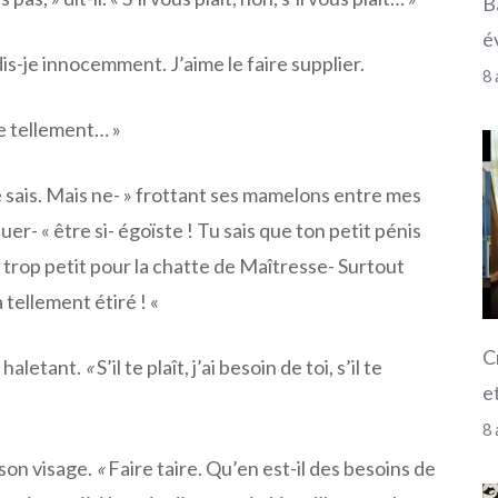
B
é
 » dis-je innocemment.
J’aime le faire supplier.
8 
aime tellement… »
 le sais. Mais ne- » frottant ses mamelons entre mes
er- « être si- égoïste ! Tu sais que ton petit pénis
trop petit pour la chatte de Maîtresse- Surtout
 tellement étiré ! «
C
 haletant.
«
S’il te plaît, j’ai besoin de toi, s’il te
et
8 
son visage.
«
Faire taire. Qu’en est-il des besoins de