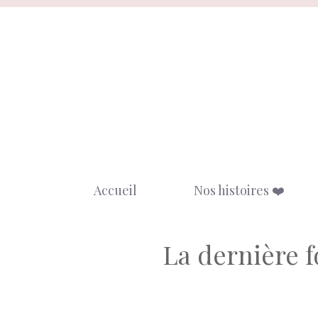
Aller
au
contenu
Accueil
Nos histoires ❤️
La dernière f