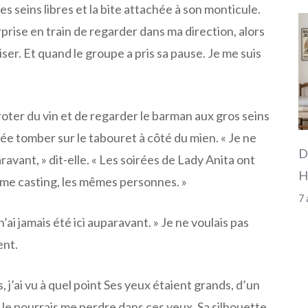
es seins libres et la bite attachée à son monticule.
rprise en train de regarder dans ma direction, alors
baiser. Et quand le groupe a pris sa pause. Je me suis
iroter du vin et de regarder le barman aux gros seins
ssée tomber sur le tabouret à côté du mien. « Je ne
D
paravant, » dit-elle. « Les soirées de Lady Anita ont
H
me casting, les mêmes personnes. »
7 
n’ai jamais été ici auparavant. » Je ne voulais pas
ent.
, j’ai vu à quel point Ses yeux étaient grands, d’un
Je pourrais me perdre dans ces yeux. Sa silhouette,