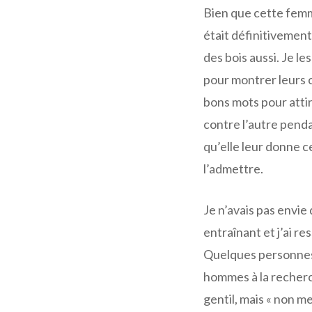
Bien que cette femme
était définitivement
des bois aussi. Je le
pour montrer leurs c
bons mots pour attire
contre l’autre penda
qu’elle leur donne ce
l’admettre.
Je n’avais pas envie
entraînant et j’ai re
Quelques personnes 
hommes à la recherch
gentil, mais « non m