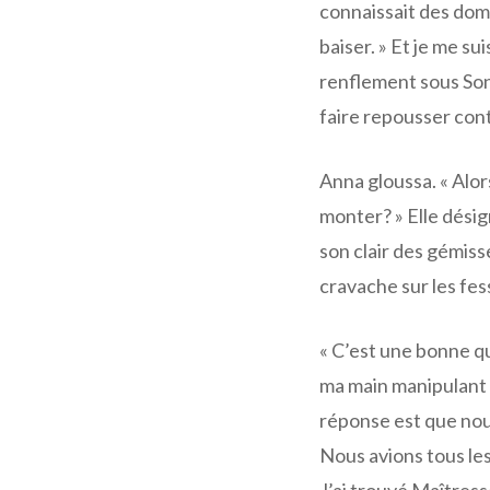
connaissait des domi
baiser. » Et je me su
renflement sous Son p
faire repousser con
Anna gloussa. « Alor
monter? » Elle désign
son clair des gémis
cravache sur les fes
« C’est une bonne qu
ma main manipulant t
réponse est que nous
Nous avions tous le