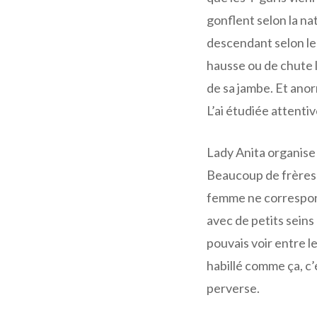
gonflent selon la n
descendant selon le
hausse ou de chute là
de sa jambe. Et anor
L’ai étudiée attenti
Lady Anita organise
Beaucoup de frères 
femme ne corresponda
avec de petits seins
pouvais voir entre l
habillé comme ça, c
perverse.