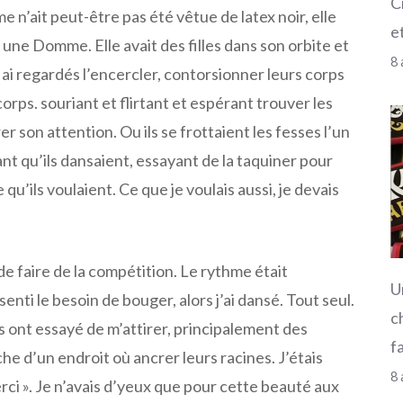
C
 n’ait peut-être pas été vêtue de latex noir, elle
et
 une Domme. Elle avait des filles dans son orbite et
8 
s ai regardés l’encercler, contorsionner leurs corps
orps. souriant et flirtant et espérant trouver les
r son attention. Ou ils se frottaient les fesses l’un
nt qu’ils dansaient, essayant de la taquiner pour
 qu’ils voulaient. Ce que je voulais aussi, je devais
 de faire de la compétition. Le rythme était
U
ssenti le besoin de bouger, alors j’ai dansé. Tout seul.
c
ont essayé de m’attirer, principalement des
f
e d’un endroit où ancrer leurs racines. J’étais
8 
erci ». Je n’avais d’yeux que pour cette beauté aux