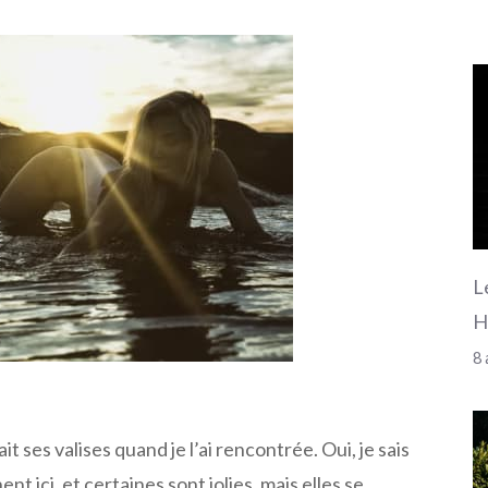
L
H
8 
ait ses valises quand je l’ai rencontrée. Oui, je sais
ent ici, et certaines sont jolies, mais elles se