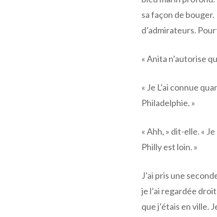
sa façon de bouger. 
d’admirateurs. Pour
« Anita n’autorise q
« Je L’ai connue qua
Philadelphie. »
« Ahh, » dit-elle. « J
Philly est loin. »
J’ai pris une seconde
je l’ai regardée droi
que j’étais en ville.