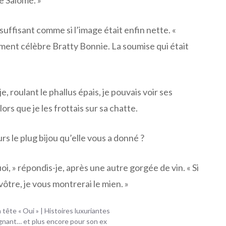
e Salomé. »
 suffisant comme si l’image était enfin nette. «
ement célèbre Bratty Bonnie. La soumise qui était
-je, roulant le phallus épais, je pouvais voir ses
ors que je les frottais sur sa chatte.
rs le plug bijou qu’elle vous a donné ?
uoi, » répondis-je, après une autre gorgée de vin. « Si
ôtre, je vous montrerai le mien. »
tête « Oui » | Histoires luxuriantes
nant… et plus encore pour son ex