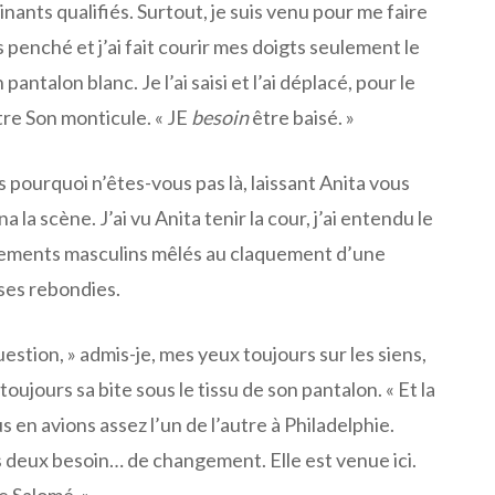
nants qualifiés. Surtout, je suis venu pour me faire
is penché et j’ai fait courir mes doigts seulement le
antalon blanc. Je l’ai saisi et l’ai déplacé, pour le
tre Son monticule. « JE
besoin
être baisé. »
s pourquoi n’êtes-vous pas là, laissant Anita vous
a la scène. J’ai vu Anita tenir la cour, j’ai entendu le
sements masculins mêlés au claquement d’une
ses rebondies.
estion, » admis-je, mes yeux toujours sur les siens,
oujours sa bite sous le tissu de son pantalon. « Et la
 en avions assez l’un de l’autre à Philadelphie.
s deux besoin… de changement. Elle est venue ici.