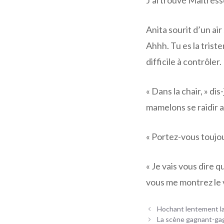
J’ai trouvé Maîtress
Anita sourit d’un air
Ahhh. Tu es la trist
difficile à contrôler.
« Dans la chair, » dis
mamelons se raidir al
« Portez-vous toujou
« Je vais vous dire q
vous me montrez le v
Navigation
Hochant lentement la 
des
La scène gagnant-gag