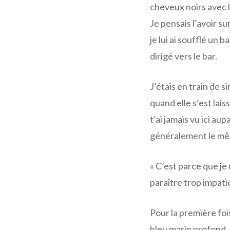
cheveux noirs avec l
Je pensais l’avoir su
je lui ai soufflé un 
dirigé vers le bar.
J’étais en train de s
quand elle s’est lai
t’ai jamais vu ici au
généralement le mê
« C’est parce que je 
paraître trop impati
Pour la première fois
bleu marin profond. 