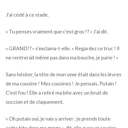
J'ai cédé à ce stade.
« Tu penses vraiment que c'est gros !? » J'ai dit.
« GRAND!? » s'exclama-t-elle. « Regardez ce truc ! Il
ne rentrerait même pas dans ma bouche, je parie ! »
Sans hésiter, la tête de mon sexe était dans les lèvres
de ma cousine ! Mes cousines ! Je pensais. Putain !
C'est fou ! Elle a retiré ma bite avec un bruit de
succion et de claquement.
« Oh putain oui, je vais y arriver ; je prends toute
cette bite dans ma gorge », dit-elle avec un sourire.