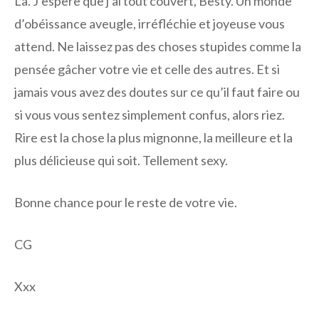
Là. J’espère que j’ai tout couvert, Besty. Un monde
d’obéissance aveugle, irréfléchie et joyeuse vous
attend. Ne laissez pas des choses stupides comme la
pensée gâcher votre vie et celle des autres. Et si
jamais vous avez des doutes sur ce qu’il faut faire ou
si vous vous sentez simplement confus, alors riez.
Rire est la chose la plus mignonne, la meilleure et la
plus délicieuse qui soit. Tellement sexy.
Bonne chance pour le reste de votre vie.
CG
Xxx