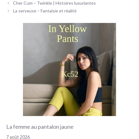
Navigation
Cher Cum – Twinkle | Histoires luxuriantes
des
La serveuse – Fantaisie et réalité
articles
La femme au pantalon jaune
7 août 2026