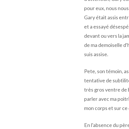
pour eux, nous nous
Gary était assis entr
et a essayé désespé
devant ou vers la ja
de ma demoiselle d'
suis assise.
Pete, son témoin, ass
tentative de subtili
très gros ventre de 
parler avec ma poitr
mon corps et sur ce
En l'absence du père