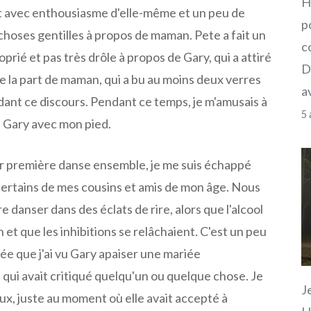
H
t avec enthousiasme d'elle-même et un peu de
p
 choses gentilles à propos de maman. Pete a fait un
c
prié et pas très drôle à propos de Gary, qui a attiré
D
de la part de maman, qui a bu au moins deux verres
a
nt ce discours. Pendant ce temps, je m'amusais à
5 
e Gary avec mon pied.
eur première danse ensemble, je me suis échappé
ertains de mes cousins ​​et amis de mon âge. Nous
e danser dans des éclats de rire, alors que l'alcool
n et que les inhibitions se relâchaient. C'est un peu
rée que j'ai vu Gary apaiser une mariée
qui avait critiqué quelqu'un ou quelque chose. Je
J
eux, juste au moment où elle avait accepté à