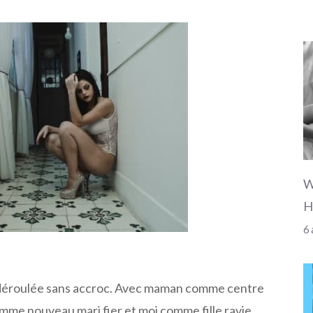
W
H
6 
 déroulée sans accroc. Avec maman comme centre
omme nouveau mari fier et moi comme fille ravie