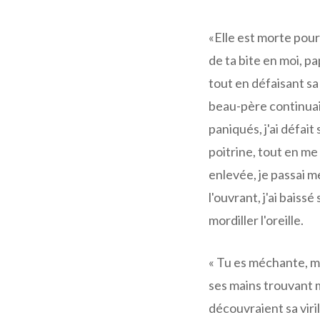
«Elle est morte pour l
de ta bite en moi, pap
tout en défaisant sa
beau-père continua
paniqués, j'ai défai
poitrine, tout en m
enlevée, je passai m
l'ouvrant, j'ai baiss
mordiller l'oreille.
« Tu es méchante, mé
ses mains trouvant
découvraient sa viri