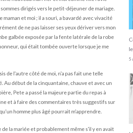
 sommes dirigés vers le petit-déjeuner de mariage.
e maman et moi ; il a souri, a bavardé avec vivacité
rément de ne pas laisser ses yeux dériver vers mon
mbe galbée exposée par la fente latérale de la robe
C
honneur, qui était tombée ouverte lorsque je me
l
5 
is de l'autre côté de moi, n'a pas fait une telle
té. Au début de la cinquantaine, chauve et avec un
bière, Pete a passé la majeure partie du repas à
ine et à faire des commentaires très suggestifs sur
 qu'un homme plus âgé pourrait m'apprendre.
 de la mariée et probablement même s'il y en avait