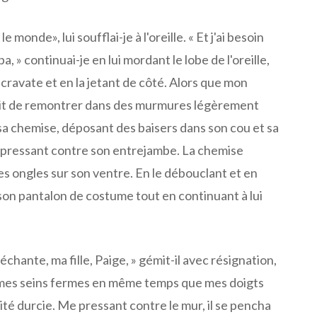
e monde», lui soufflai-je à l'oreille. « Et j'ai besoin
a, » continuai-je en lui mordant le lobe de l'oreille,
 cravate et en la jetant de côté. Alors que mon
it de remontrer dans des murmures légèrement
t sa chemise, déposant des baisers dans son cou et sa
e pressant contre son entrejambe. La chemise
es ongles sur son ventre. En le débouclant et en
é son pantalon de costume tout en continuant à lui
chante, ma fille, Paige, » gémit-il avec résignation,
 mes seins fermes en même temps que mes doigts
lité durcie. Me pressant contre le mur, il se pencha