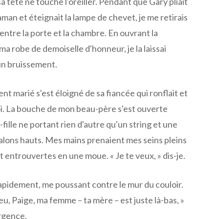
 tête ne touche l'oreiller. Pendant que Gary pliait
an et éteignait la lampe de chevet, je me retirais
 entre la porte et la chambre. En ouvrant la
ma robe de demoiselle d'honneur, je la laissai
un bruissement.
 marié s'est éloigné de sa fiancée qui ronflait et
oi. La bouche de mon beau-père s'est ouverte
le-fille ne portant rien d'autre qu'un string et une
talons hauts. Mes mains prenaient mes seins pleins
t entrouvertes en une moue. « Je te veux, » dis-je.
 rapidement, me poussant contre le mur du couloir.
eu, Paige, ma femme – ta mère – est juste là-bas, »
rgence.