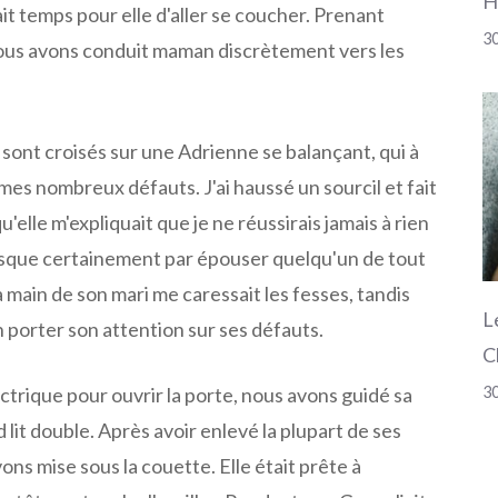
H
it temps pour elle d'aller se coucher. Prenant
30
 nous avons conduit maman discrètement vers les
sont croisés sur une Adrienne se balançant, qui à
es nombreux défauts. J'ai haussé un sourcil et fait
qu'elle m'expliquait que je ne réussirais jamais à rien
presque certainement par épouser quelqu'un de tout
a main de son mari me caressait les fesses, tandis
L
 porter son attention sur ses défauts.
C
30
lectrique pour ouvrir la porte, nous avons guidé sa
 lit double. Après avoir enlevé la plupart de ses
ons mise sous la couette. Elle était prête à