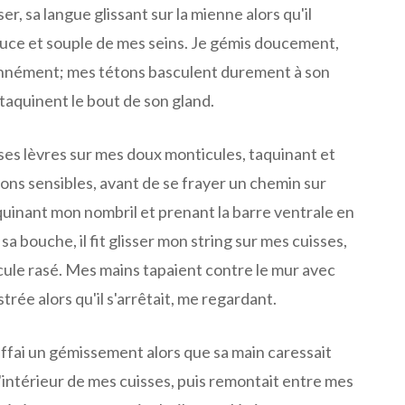
r, sa langue glissant sur la mienne alors qu'il
douce et souple de mes seins. Je gémis doucement,
onnément; mes tétons basculent durement à son
taquinent le bout de son gland.
ses lèvres sur mes doux monticules, taquinant et
s sensibles, avant de se frayer un chemin sur
quinant mon nombril et prenant la barre ventrale en
a bouche, il fit glisser mon string sur mes cuisses,
ule rasé. Mes mains tapaient contre le mur avec
trée alors qu'il s'arrêtait, me regardant.
uffai un gémissement alors que sa main caressait
'intérieur de mes cuisses, puis remontait entre mes