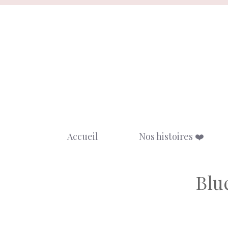
Aller
au
contenu
Accueil
Nos histoires ❤️
Blu