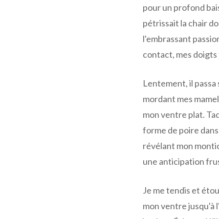
pour un profond baise
pétrissait la chair 
l'embrassant passi
contact, mes doigts 
Lentement, il passa 
mordant mes mamelon
mon ventre plat. Ta
forme de poire dans s
révélant mon montic
une anticipation frus
Je me tendis et éto
mon ventre jusqu'à l