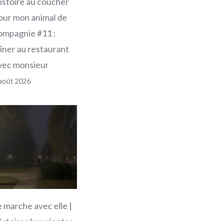
istoire au coucher
our mon animal de
ompagnie #11 :
îner au restaurant
vec monsieur
août 2026
e marche avec elle |