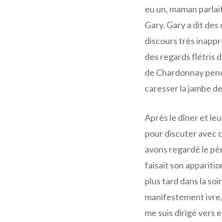
eu un, maman parlai
Gary. Gary a dit des
discours très inappro
des regards flétris 
de Chardonnay penda
caresser la jambe d
Après le dîner et l
pour discuter avec c
avons regardé le pèr
faisait son apparitio
plus tard dans la soi
manifestement ivre, 
me suis dirigé vers 