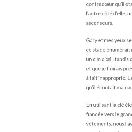
contrecœur qu'il éta
l'autre côté d'elle,
ascenseurs.
Gary et mes yeux se 
ce stade énumérait m
un clin d'œil, tandis 
et que je finirais 
à fait inapproprié. L
qu'il écoutait maman
En utilisant la clé é
fiancée vers le grand
vêtements, nous l'av